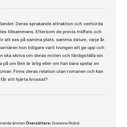
 landet. Deras sprakande attraktion och oerhörda
les tillsammans. Eftersom de precis träffats och
för att ses på samma plats, samma datum, varje år.
rkarriären hon tidigare varit tvungen att ge upp och
n ska skriva om deras möten och färdigställa sin
vla på om Ben är ärlig eller om han bara spelar en
eksroman. Finns deras relation utan romanen och kan
får sitt hjärta krossat?
terande ämnen
Översättare:
Susanne Nobel