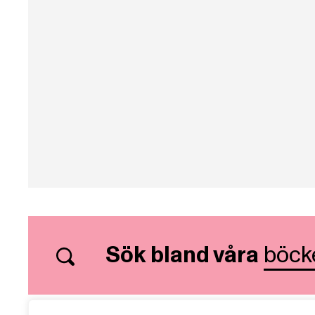
Sök bland våra
böck