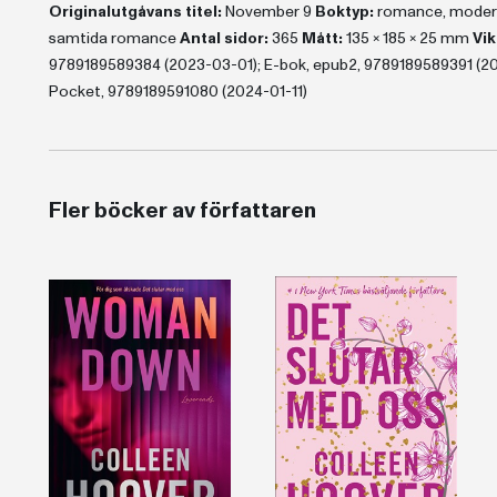
Originalutgåvans titel:
November 9
Boktyp:
romance, mode
samtida romance
Antal sidor:
365
Mått:
135 x 185 x 25 mm
Vik
9789189589384 (2023-03-01); E-bok, epub2, 9789189589391 (2023
Pocket, 9789189591080 (2024-01-11)
Fler böcker av författaren