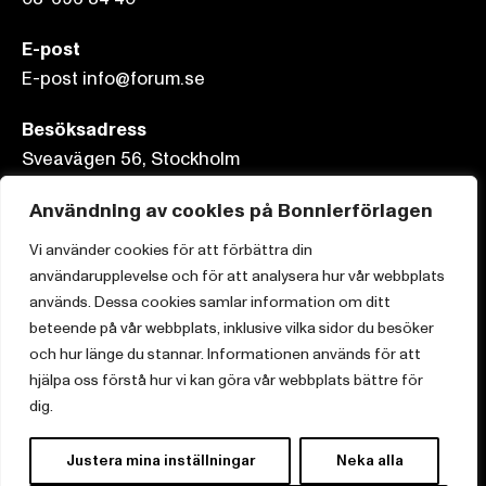
E-post
E-post info@forum.se
Besöksadress
Sveavägen 56, Stockholm
Postadress
Användning av cookies på Bonnierförlagen
Box 3159, 103 63 Stockholm
Vi använder cookies för att förbättra din
användarupplevelse och för att analysera hur vår webbplats
används. Dessa cookies samlar information om ditt
beteende på vår webbplats, inklusive vilka sidor du besöker
och hur länge du stannar. Informationen används för att
Om Bonnierförlagen
hjälpa oss förstå hur vi kan göra vår webbplats bättre för
Cookies
dig.
Integritetspolicy
Justera mina inställningar
Neka alla