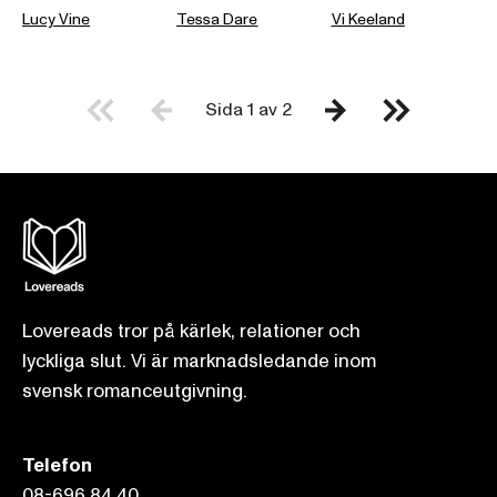
Lucy Vine
Tessa Dare
Vi Keeland
Sida 1 av 2
Lovereads tror på kärlek, relationer och
lyckliga slut. Vi är marknadsledande inom
svensk romanceutgivning.
Telefon
08-696 84 40