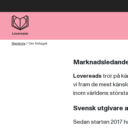
Startsida
/
Om förlaget
Marknadsledande
Lovereads
tror på kär
vi fram de mest känslo
inom världens störst
Svensk utgivare
Sedan starten 2017 h