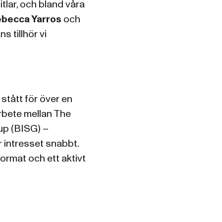
lar, och bland våra
becca Yarros
och
s tillhör vi
stått för över en
rbete mellan The
up (BISG) –
r intresset snabbt.
ormat och ett aktivt