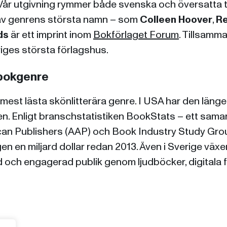
r utgivning rymmer både svenska och översatta tit
a av genrens största namn – som
Colleen Hoover
,
Re
ds
är ett imprint inom
Bokförlaget Forum
. Tillsamman
riges största förlagshus.
 bokgenre
est lästa skönlitterära genre. I USA har den länge 
n. Enligt branschstatistiken BookStats – ett sama
can Publishers (AAP) och Book Industry Study Gro
n en miljard dollar redan 2013. Även i Sverige växe
 och engagerad publik genom ljudböcker, digitala f