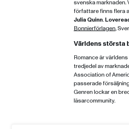
svenska marknaden. Vå
författare finns fler
Julia Quinn
.
Loverea
Bonnierförlagen
, Sve
Världens största
Romance är världens m
tredjedel av marknade
Association of Ameri
passerade försäljninge
Genren lockar en bred
läsarcommunity.