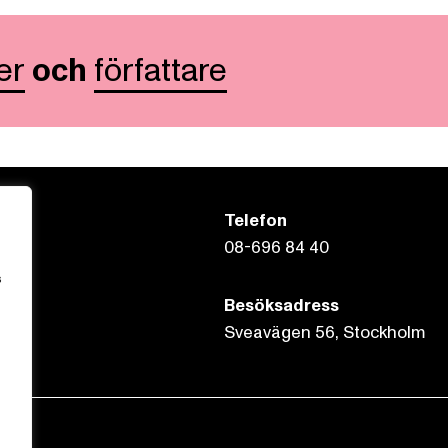
er
och
författare
Telefon
08-696 84 40
s
Besöksadress
Sveavägen 56, Stockholm