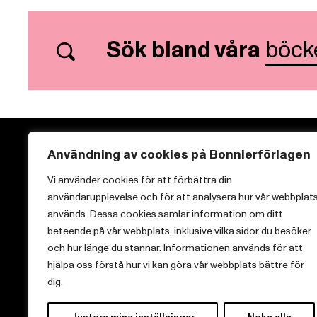
Sök bland våra
böck
Användning av cookies på Bonnierförlagen
Vi använder cookies för att förbättra din
användarupplevelse och för att analysera hur vår webbplat
används. Dessa cookies samlar information om ditt
Lovereads tror på kärlek, relationer och lyckliga
beteende på vår webbplats, inklusive vilka sidor du besöker
slut. Vi är marknadsledande inom svensk
och hur länge du stannar. Informationen används för att
romanceutgivning.
hjälpa oss förstå hur vi kan göra vår webbplats bättre för
dig.