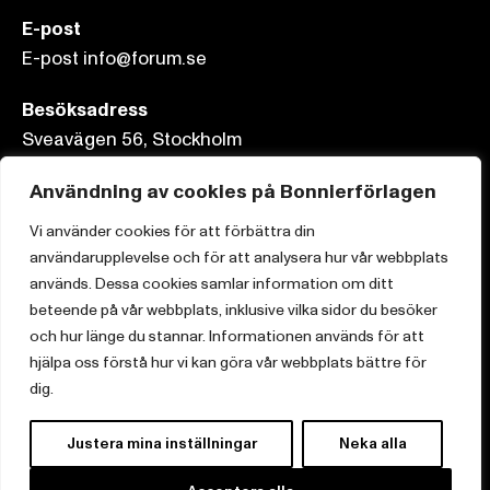
E-post
E-post info@forum.se
Besöksadress
Sveavägen 56, Stockholm
Postadress
Användning av cookies på Bonnierförlagen
Box 3159, 103 63 Stockholm
Vi använder cookies för att förbättra din
användarupplevelse och för att analysera hur vår webbplats
används. Dessa cookies samlar information om ditt
beteende på vår webbplats, inklusive vilka sidor du besöker
och hur länge du stannar. Informationen används för att
Om Bonnierförlagen
hjälpa oss förstå hur vi kan göra vår webbplats bättre för
Cookies
dig.
Integritetspolicy
Justera mina inställningar
Neka alla