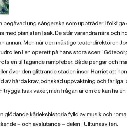
en begåvad ung sångerska som uppträder i folkliga ö
ns med pianisten Isak. De står varandra nära och ho
on annan. Men när den mäktige teaterdirektören Jos
udrollen i en operett på hans stora scen i Göteborg 
, trots en tilltagande rampfeber. Både pengar och fra
ler över den glittrande staden inser Harriet att hon 
lld av hårda krav, oönskad uppvaktning och farliga l
n trygga Isak växer, men frågan är om de kan ha en
en glödande kärlekshistoria fylld av musik och romanti
stående – och avslutande – delen i Ulltunasviten.