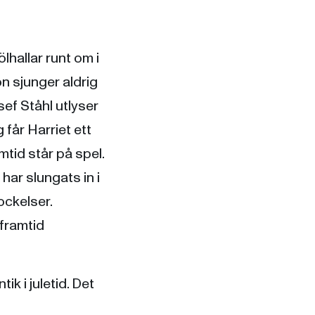
lhallar runt om i
n sjunger aldrig
ef Ståhl utlyser
får Harriet ett
mtid står på spel.
har slungats in i
ockelser.
 framtid
k i juletid. Det