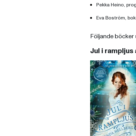
Pekka Heino, pro
Eva Boström, bo
Följande böcker 
Jul i ramplju