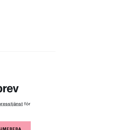
brev
presstjänst
för
UMERERA