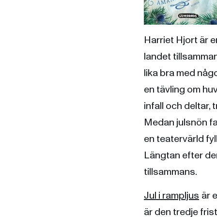
Harriet Hjort är 
landet tillsamma
lika bra med någ
en tävling om huv
infall och deltar
Medan julsnön fal
en teatervärld fy
Längtan efter de
tillsammans.
Jul i rampljus
är 
är den tredje fri