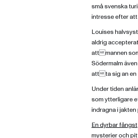
små svenska turis
intresse efter at
Louises halvsyst
aldrig accepterats
attmannen som f
Södermalm även a
attta sig an en 
Under tiden anlän
som ytterligare 
indragna i jakten
En dyrbar fångst
mysterier och pit