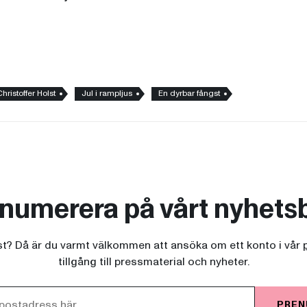
Christoffer Holst
Jul i rampljus
En dyrbar fångst
numerera på vårt nyhets
ist? Då är du varmt välkommen att ansöka om ett konto i vår
tillgång till pressmaterial och nyheter.
PREN