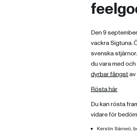
feelgo
Den 9 september ä
vackra Sigtuna. Ö
svenska stjärnor.
du vara med och 
dyrbar fångst
av
Rösta här
Du kan rösta fram 
vidare för bedöm
Kerstin Särneö, 