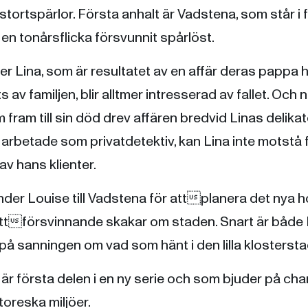
tortspärlor. Första anhalt är Vadstena, som står i
t en tonårsflicka försvunnit spårlöst.
er Lina, som är resultatet av en affär deras pappa
 av familjen, blir alltmer intresserad av fallet. Och n
ram till sin död drev affären bredvid Linas delika
rbetade som privatdetektiv, kan Lina inte motstå 
av hans klienter.
der Louise till Vadstena för attplanera det nya ho
ettförsvinnande skakar om staden. Snart är både 
 på sanningen om vad som hänt i den lilla klostersta
är första delen i en ny serie och som bjuder på ch
toreska miljöer.