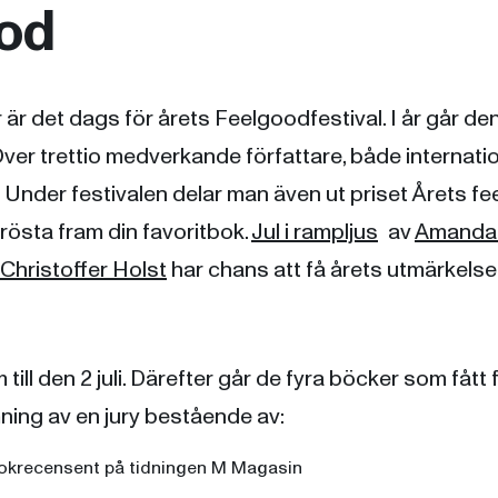
od
r det dags för årets Feelgoodfestival. I år går den
ver trettio medverkande författare, både internati
 Under festivalen delar man även ut priset Årets f
rösta fram din favoritbok.
Jul i rampljus
av
Amanda 
Christoffer Holst
har chans att få årets utmärkelse
till den 2 juli. Därefter går de fyra böcker som fått 
ning av en jury bestående av:
bokrecensent på tidningen M Magasin