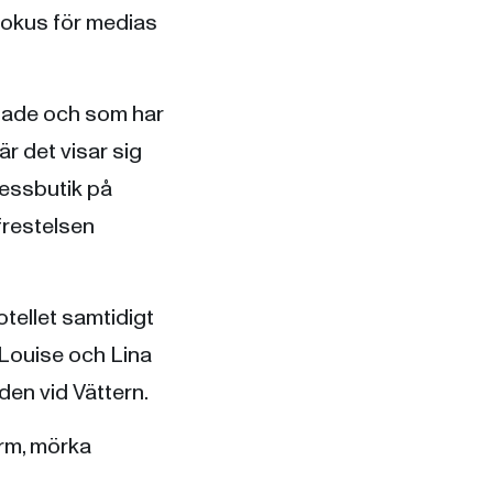
 fokus för medias
 hade och som har
är det visar sig
tessbutik på
frestelsen
tellet samtidigt
Louise och Lina
den vid Vättern.
arm, mörka