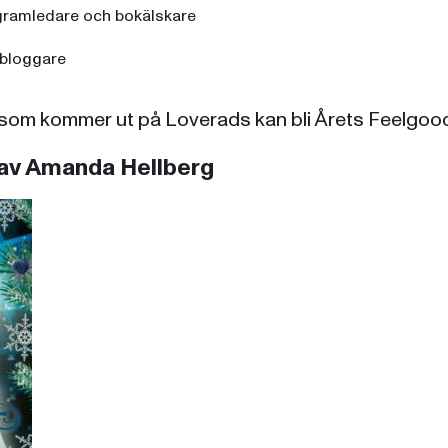
gramledare och bokälskare
kbloggare
som kommer ut på Loverads kan bli Årets Feelgoo
s av Amanda Hellberg