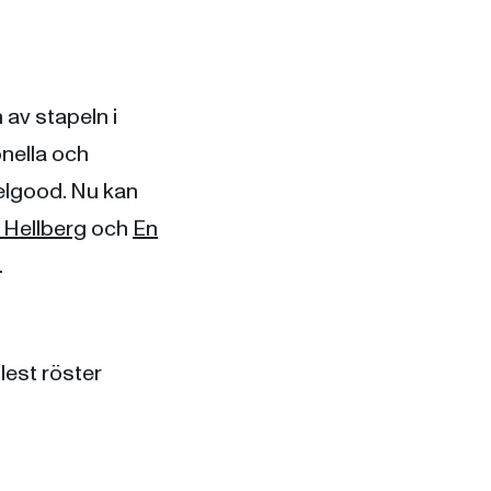
 av stapeln i
onella och
eelgood. Nu kan
Hellberg
och
En
.
flest röster