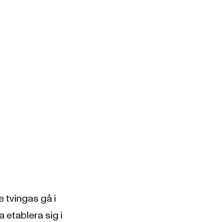
e tvingas gå i
 etablera sig i