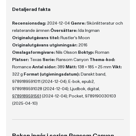
Detaljerad fakta
Recensionsdag:
2024-12-04
Genre:
Skönlitteratur och
relaterande ämnen
Översättare:
Ida Ingman
Originalutgåvans titel:
Rustler's Moon
Originalutgåvans utgivningsår:
2016
Omslagsformgivare:
Nils Olsson
Boktyp:
Roman
Platser:
Texas
Serie:
Ransom Canyon
Thema-kod:
Romance
Antal sidor:
389
Mått:
138 x 185 x 25 mm
Vikt:
322 g
Format (utgivningsdatum):
Danskt band,
9789189591011 (2024-12-04); E-bok, epub2,
9789189591028 (2024-12-04); Ljudbok, digital,
9789189591561
(2024-12-04); Pocket, 9789190030103
(2025-04-10)