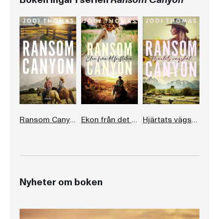
Boken ingår i serien
Ransom Canyon
Ransom Canyon
Ekon från det förflutna
Hjärtats vägskäl
Nyheter om boken