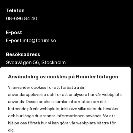
Telefon
08-696 84 40
E-post
E-post info@forum.se
Besöksadress
Sveavägen 56, Stockholm
Postadress
Användning av cookies på Bonnierförlagen
Box 3159, 103 63 Stockholm
Vi använder cookies för att förbättra din
användarupplevelse och för att analysera hur vår webbplats
används. Dessa cookies samlar information om ditt
beteende på vår webbplats, inklusive vilka sidor du besöker
Om Bonnierförlagen
och hur länge du stannar. Informationen används för att
hjälpa oss förstå hur vi kan göra vår webbplats bättre för
Cookies
dig.