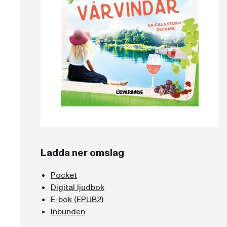
Ladda ner omslag
Pocket
Digital ljudbok
E-bok (EPUB2)
Inbunden