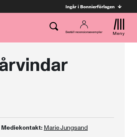
Ingår i Bonnierförlagen
Beställ recensionsexemplar
Meny
årvindar
Mediekontakt:
Marie Jungsand