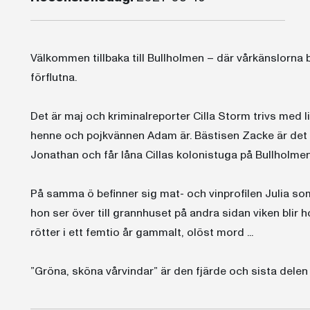
Välkommen tillbaka till Bullholmen – där vårkänslorna
förflutna.
Det är maj och kriminalreporter Cilla Storm trivs med 
henne och pojkvännen Adam är. Bästisen Zacke är det do
Jonathan och får låna Cillas kolonistuga på Bullholmen f
På samma ö befinner sig mat- och vinprofilen Julia som 
hon ser över till grannhuset på andra sidan viken blir 
rötter i ett femtio år gammalt, olöst mord ...
”Gröna, sköna vårvindar” är den fjärde och sista delen