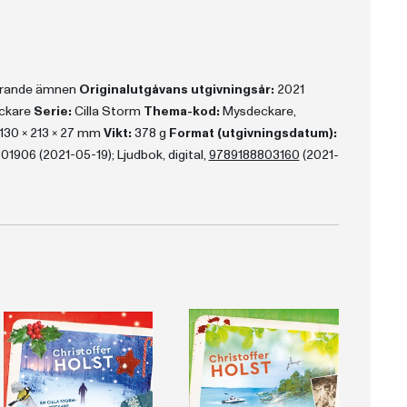
terande ämnen
Originalutgåvans utgivningsår:
2021
ckare
Serie:
Cilla Storm
Thema-kod:
Mysdeckare,
130 x 213 x 27 mm
Vikt:
378 g
Format (utgivningsdatum):
1906 (2021-05-19); Ljudbok, digital,
9789188803160
(2021-