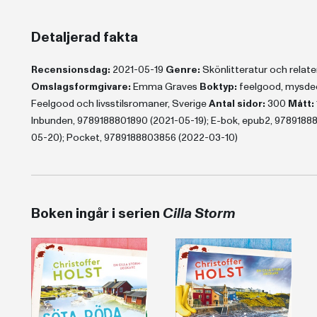
Detaljerad fakta
Recensionsdag:
2021-05-19
Genre:
Skönlitteratur och rela
Omslagsformgivare:
Emma Graves
Boktyp:
feelgood, mysde
Feelgood och livsstilsromaner, Sverige
Antal sidor:
300
Mått:
Inbunden, 9789188801890 (2021-05-19); E-bok, epub2, 978918880
05-20); Pocket, 9789188803856 (2022-03-10)
Boken ingår i serien
Cilla Storm