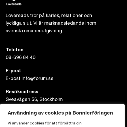
Lovereads tror på kärlek, relationer och
lyckliga slut. Vi är marknadsledande inom
svensk romanceutgivning.
Telefon
08-696 84 40
E-post
E-post info@forum.se
Besöksadress
Sveavägen 56, Stockholm
Användning av cookies på Bonnierförlagen
Postadress
Box 3159, 103 63 Stockholm
Vi använder cookies för att förbättra din