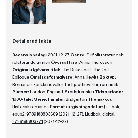
Detaljerad fakta
Recensionsdag:
2021-12-27
Genre:
Skönlitteratur och
relaterande ämnen
Översättare:
Anna Thuresson
Originalutgåvans titel:
The Duke and I: The 2nd
Epilogue
Omslagsformgivare:
Anna Hewitt
Boktyp:
Romance, kärleksnoveller, feelgoodnoveller, romantik
Platser:
London, England, Storbritannien
Tidsperioder:
1800-talet
Serie:
Familjen Bridgerton
Thema-kod:
Historisk romance
Format (utgivningsdatum):
E-bok,
epub2, 9789188803689 (2021-12-27); Ljudbok, digital,
9789188803771
(2021-12-27)