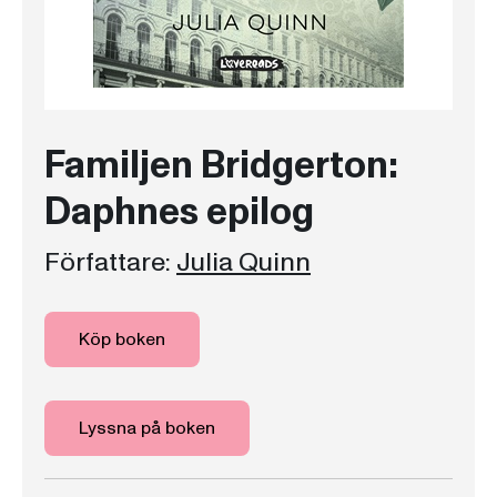
Familjen Bridgerton:
Daphnes epilog
Författare:
Julia Quinn
Köp boken
Lyssna på boken