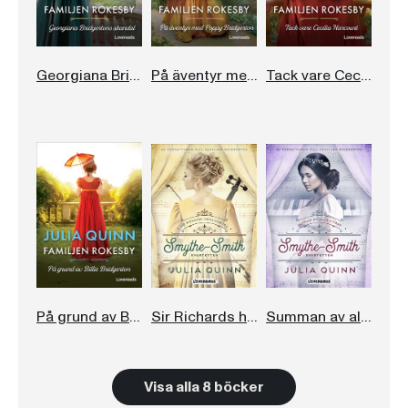
Georgiana Bridgertons skandal
På äventyr med Poppy Bridgerton
Tack vare Cecilia Harcourt
På grund av Billie Bridgerton
Sir Richards hemligheter
Summan av alla kyssar
Visa alla 8 böcker