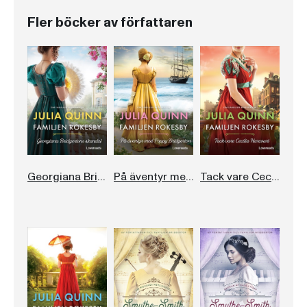
Fler böcker av författaren
Georgiana Bridgertons skandal
På äventyr med Poppy Bridgerton
Tack vare Cecilia Harcourt