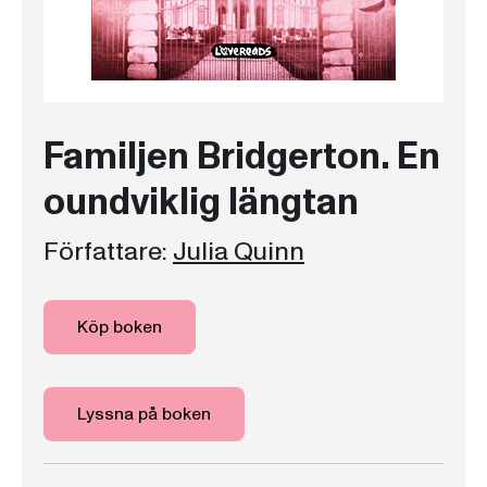
Familjen Bridgerton. En
oundviklig längtan
Författare:
Julia Quinn
Köp boken
Lyssna på boken