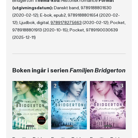
Bridgerton
Thema-kod:
Historisk romance
Format
(utgivningsdatum):
Danskt band, 9789188801630
(2020-02-12); E-bok, epub2, 9789188801654 (2020-02-
12); Ljudbok, digital,
9789178275663
(2020-02-12); Pocket,
9789188801913 (2020-10-15); Pocket, 9789190030639
(2025-12-11)
Boken ingår i serien
Familjen Bridgerton