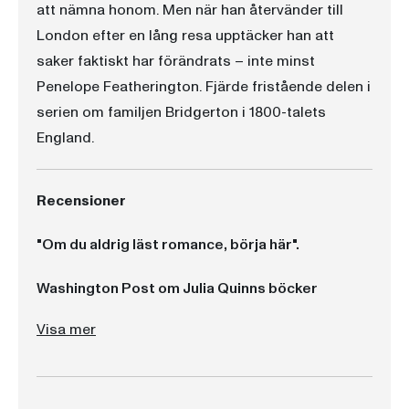
att nämna honom. Men när han återvänder till
London efter en lång resa upptäcker han att
saker faktiskt har förändrats – inte minst
Penelope Featherington. Fjärde fristående delen i
serien om familjen Bridgerton i 1800-talets
England.
Recensioner
"Om du aldrig läst romance, börja här".
Washington Post om Julia Quinns böcker
”Den är en fröjd att läsa, den går knappt att lägga ifrån sig.” Boklådan
är helt enkelt starkt beroendeframkallande läsning.” Johannas deckarhörna
”En riktig romancepärla! Läs och njut!” Boklusens bokblogg
”Julia Quinn har en smart och rolig stil som påminner om Helen Fielding.” Time Magazine
Visa mer