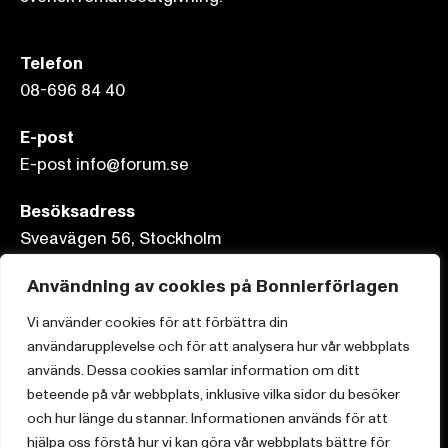
Telefon
08-696 84 40
E-post
E-post info@forum.se
Besöksadress
Sveavägen 56, Stockholm
Postadress
Användning av cookies på Bonnierförlagen
Box 3159, 103 63 Stockholm
Vi använder cookies för att förbättra din
användarupplevelse och för att analysera hur vår webbplats
används. Dessa cookies samlar information om ditt
beteende på vår webbplats, inklusive vilka sidor du besöker
Om Bonnierförlagen
och hur länge du stannar. Informationen används för att
hjälpa oss förstå hur vi kan göra vår webbplats bättre för